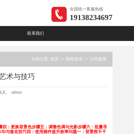
全国统一客服热线
19138234697
联系我们
当前位置:
首页
>>
新闻资讯
>>
公司新闻
的艺术与技巧
布人:
admin
骤四：更换背景色
步骤五：调整色调与光影
步骤六：批量导
水印与签名
技巧四：使用插件提升效率
问题一：背景抠不干