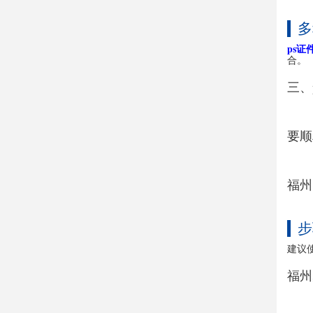
多
ps证
合。
三、
要顺
福州
步
建议
福州