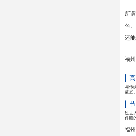
所谓
色、
还能
福州
高
与传
蓝底
节
过去
件照
福州