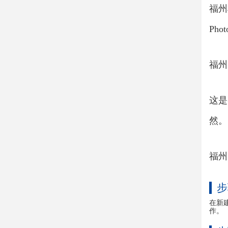
福州
Ph
福州
这是
然。
福州
步
在新
作。