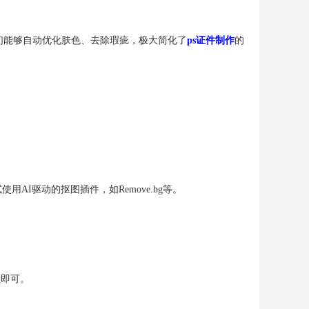
iture等，它们能够自动优化肤色、去除瑕疵，极大简化了
ps证件制作
的
AI驱动的抠图插件，如Remove.bg等。
正即可。