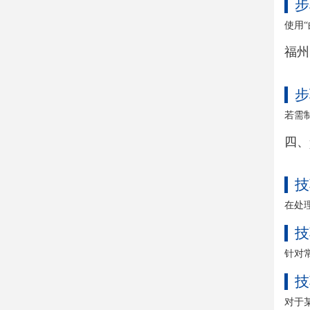
步
使用
福州
步
若需
四、
技
在处
技
针对
技
对于