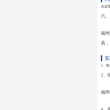
在设
六、
福州
高，
实
1、
2、
福州
4、