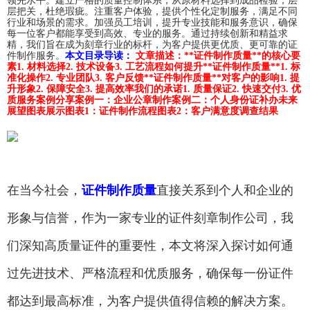
领先水平。建立严格的质量控制体系，从原材料选择到成品检验，层
层把关，杜绝瑕疵。注重客户体验，提供个性化定制服务，满足不同
行业和场景的需求。加强员工培训，提升专业技能和服务意识，确保
每一位客户都能享受到高效、专业的服务。通过持续创新和精益求
精，我们旨在成为刻章行业的标杆，为客户提供更优质、更可靠的证
件制作服务。
本文目录导读：
文章描述：
**证件制作质量**的核心要
素
1. 材料选择
2. 技术设备
3. 工艺流程
如何提升**证件制作质量**
1. 标
准化操作
2. 专业团队
3. 客户反馈
**证件制作质量**对客户的影响
1. 提
升形象
2. 保障安全
3. 提高效率
我们的承诺
1. 质量保证
2. 快速交付
3. 优
质服务
案例分享
案例一：企业公章制作
案例二：个人身份证补办
未来
展望
图表展示
图表1：证件制作流程
图表2：客户满意度调查结果
在当今社会，
证件制作质量
直接关系到个人和企业的
形象与信誉，作为一家专业的证件刻章制作公司，我
们深知高质量证件的重要性，本文将深入探讨如何通
过先进技术、严格流程和优质服务，确保每一份证件
都达到最高标准，为客户提供值得信赖的解决方案。