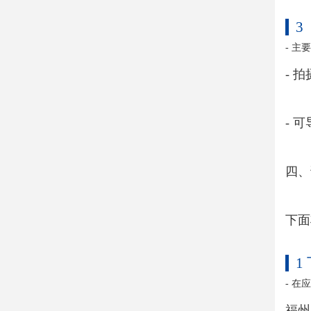
3
- 
- 
- 
四、
下面
1
- 
福州